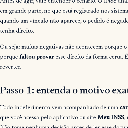
Antes de agir, vale entender o cenário. O INSS ana
em grande parte, no que está registrado nos siste
quando um vínculo não aparece, o pedido é negad
tenha direito.
Ou seja: muitas negativas não acontecem porque o 
porque
faltou provar
esse direito da forma certa. 
reverter.
Passo 1: entenda o motivo exa
Todo indeferimento vem acompanhado de uma
car
que você acessa pelo aplicativo ou site
Meu INSS
,
Não tome nenhuma decisão antes de ler esse docu