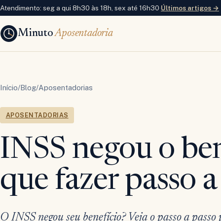
Atendimento: seg a qui 8h30 às 18h, sex até 16h30
·
Últimos artigos →
Minuto
Aposentadoria
Início
/
Blog
/
Aposentadorias
APOSENTADORIAS
INSS negou o ben
que fazer passo a
O INSS negou seu benefício? Veja o passo a passo p